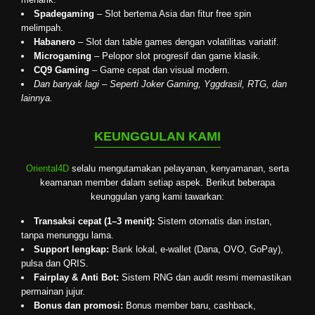
Spadegaming
– Slot bertema Asia dan fitur free spin
melimpah.
Habanero
– Slot dan table games dengan volatilitas variatif.
Microgaming
– Pelopor slot progresif dan game klasik.
CQ9 Gaming
– Game cepat dan visual modern.
Dan banyak lagi – Seperti Joker Gaming, Yggdrasil, RTG, dan
lainnya.
KEUNGGULAN KAMI
Oriental4D
selalu mengutamakan pelayanan, kenyamanan, serta
keamanan member dalam setiap aspek. Berikut beberapa
keunggulan yang kami tawarkan:
Transaksi cepat (1–3 menit):
Sistem otomatis dan instan,
tanpa menunggu lama.
Support lengkap:
Bank lokal, e-wallet (Dana, OVO, GoPay),
pulsa dan QRIS.
Fairplay & Anti Bot:
Sistem RNG dan audit resmi memastikan
permainan jujur.
Bonus dan promosi:
Bonus member baru, cashback,