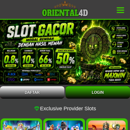
DAFTAR
LOGIN
Exclusive Provider Slots