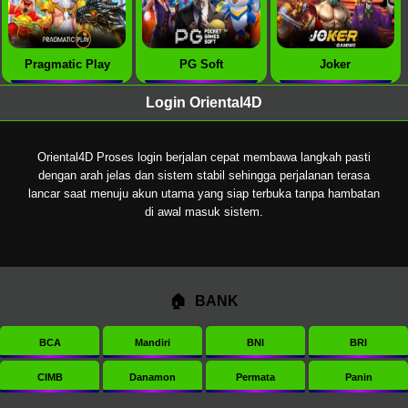
Pragmatic Play
PG Soft
Joker
Login Oriental4D
Oriental4D Proses login berjalan cepat membawa langkah pasti
dengan arah jelas dan sistem stabil sehingga perjalanan terasa
lancar saat menuju akun utama yang siap terbuka tanpa hambatan
di awal masuk sistem.
BANK
BCA
Mandiri
BNI
BRI
CIMB
Danamon
Permata
Panin